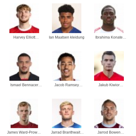
Harvey Elliott
Ian Maatsen kleidung
Ibrahima Konate
kleidung
kleidung
Ismael Bennacer
Jacob Ramsey
Jakub Kiwior
kleidung
kleidung
kleidung
James Ward-Prowse
Jarrad Branthwaite
Jarrod Bowen