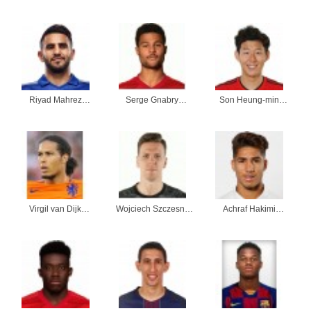
kleidung
kleidung
Riyad Mahrez
Serge Gnabry
Son Heung-min
kleidung
kleidung
kleidung
Virgil van Dijk
Wojciech Szczesny
Achraf Hakimi
kleidung
kleidung
kleidung