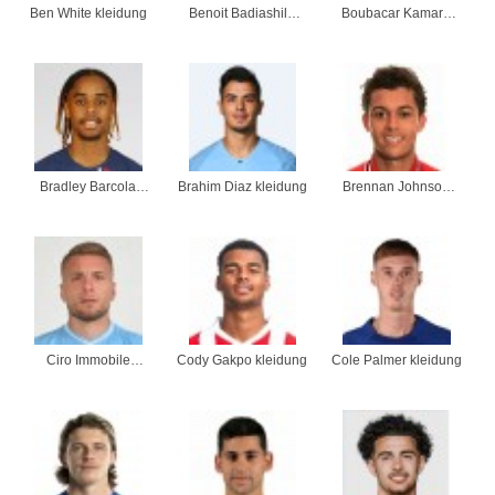
Ben White kleidung
Benoit Badiashile
Boubacar Kamara
kleidung
kleidung
Bradley Barcola
Brahim Diaz kleidung
Brennan Johnson
kleidung
kleidung
Ciro Immobile
Cody Gakpo kleidung
Cole Palmer kleidung
kleidung