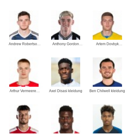
kleidung
kleidung
kleidung
Andrew Robertson
Anthony Gordon
Artem Dovbyk
kleidung
kleidung
kleidung
Arthur Vermeeren
Axel Disasi kleidung
Ben Chilwell kleidung
kleidung