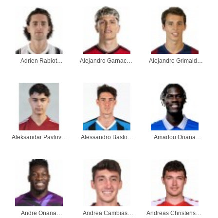
Adrien Rabiot
Alejandro Garnacho
Alejandro Grimaldo
kleidung
kleidung
kleidung
Aleksandar Pavlovic
Alessandro Bastoni
Amadou Onana
kleidung
kleidung
kleidung
Andre Onana
Andrea Cambiaso
Andreas Christensen