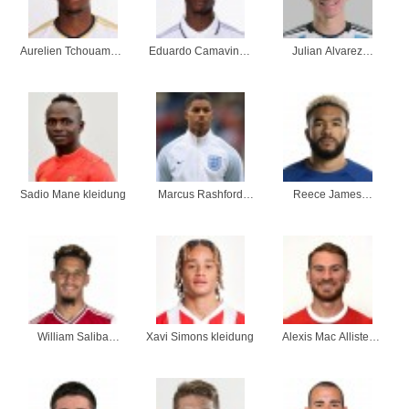
Aurelien Tchouameni
Eduardo Camavinga
Julian Alvarez
kleidung
kleidung
kleidung
Sadio Mane kleidung
Marcus Rashford
Reece James
kleidung
kleidung
William Saliba
Xavi Simons kleidung
Alexis Mac Allister
kleidung
kleidung