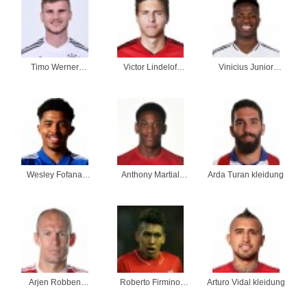
Timo Werner
Victor Lindelof
Vinicius Junior
kleidung
kleidung
kleidung
Wesley Fofana
Anthony Martial
Arda Turan kleidung
kleidung
kleidung
Arjen Robben
Roberto Firmino
Arturo Vidal kleidung
kleidung
kleidung