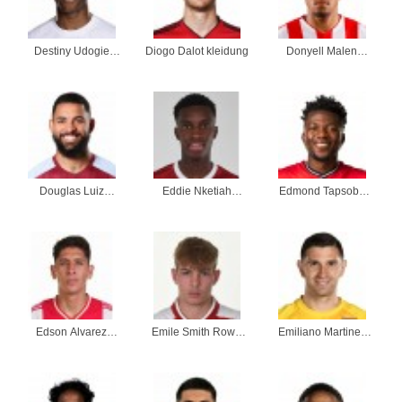
Destiny Udogie
Diogo Dalot kleidung
Donyell Malen
kleidung
kleidung
Douglas Luiz
Eddie Nketiah
Edmond Tapsoba
kleidung
kleidung
kleidung
Edson Alvarez
Emile Smith Rowe
Emiliano Martinez
kleidung
kleidung
kleidung