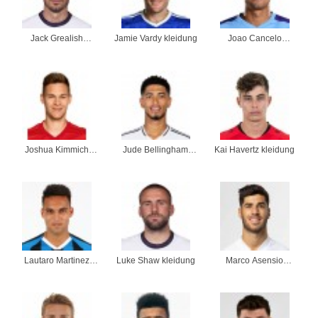
Jack Grealish
Jamie Vardy kleidung
Joao Cancelo
kleidung
kleidung
Joshua Kimmich
Jude Bellingham
Kai Havertz kleidung
kleidung
kleidung
Lautaro Martinez
Luke Shaw kleidung
Marco Asensio
kleidung
kleidung