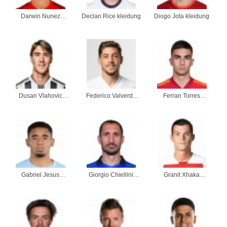
Darwin Nunez
Declan Rice kleidung
Diogo Jota kleidung
kleidung
Dusan Vlahovic
Federico Valverde
Ferran Torres
kleidung
kleidung
kleidung
Gabriel Jesus
Giorgio Chiellini
Granit Xhaka
kleidung
kleidung
kleidung