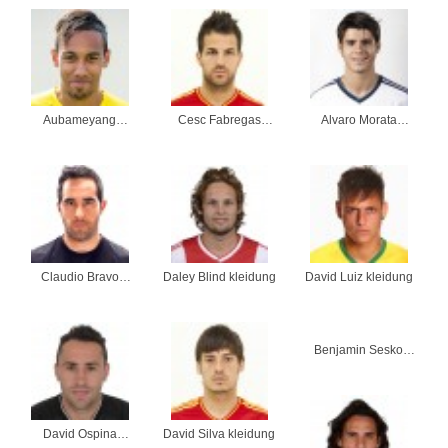
Aubameyang
Cesc Fabregas
Alvaro Morata
kleidung
kleidung
kleidung
Claudio Bravo
Daley Blind kleidung
David Luiz kleidung
kleidung
Benjamin Sesko
kleidung
David Ospina
David Silva kleidung
kleidung