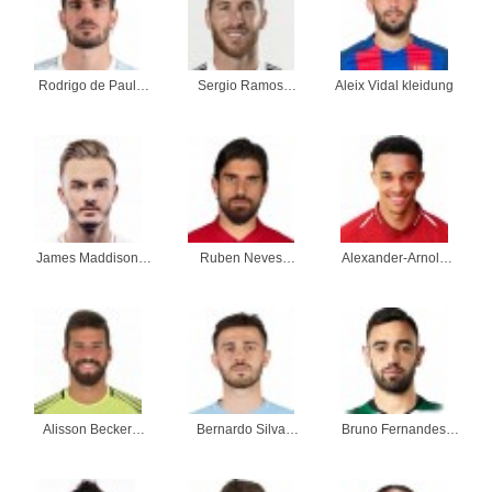
Rodrigo de Paul
Sergio Ramos
Aleix Vidal kleidung
kleidung
kleidung
James Maddison
Ruben Neves
Alexander-Arnold
kleidung
kleidung
kleidung
Alisson Becker
Bernardo Silva
Bruno Fernandes
kleidung
kleidung
kleidung