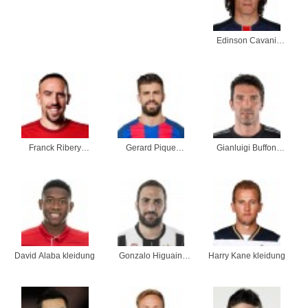
Edinson Cavani
kleidung
Franck Ribery
Gerard Pique
Gianluigi Buffon
kleidung
kleidung
kleidung
David Alaba kleidung
Gonzalo Higuain
Harry Kane kleidung
kleidung