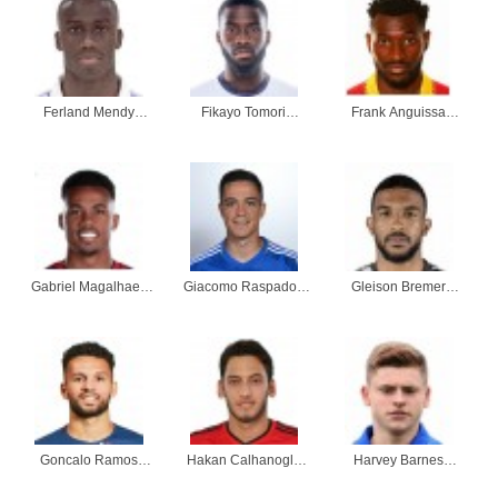
Ferland Mendy
Fikayo Tomori
Frank Anguissa
kleidung
kleidung
kleidung
Gabriel Magalhaes
Giacomo Raspadori
Gleison Bremer
kleidung
kleidung
kleidung
Goncalo Ramos
Hakan Calhanoglu
Harvey Barnes
kleidung
kleidung
kleidung