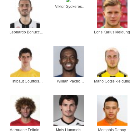
Viktor Gyokeres
kleidung
Leonardo Bonucci
Loris Karius kleidung
kleidung
Thibaut Courtois
Willian Pacho
Mario Gotze kleidung
kleidung
kleidung
Marouane Fellaini
Mats Hummels
Memphis Depay
kleidung
kleidung
kleidung