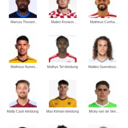
Marcus Thuram
Mateo Kovacic
Matheus Cunha
kleidung
kleidung
kleidung
Matheus Nunes
Mathys Tel kleidung
Matteo Guendouzi
kleidung
kleidung
Matty Cash kleidung
Max Kilman kleidung
Micky van de Ven
kleidung