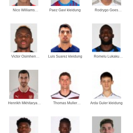
Nico Williams
Paez Gavi kleidung
Rodrygo Goes
kleidung
kleidung
Victor Osimhen
Luis Suarez kleidung
Romelu Lukaku
kleidung
kleidung
Henrikh Mkhitaryan
Thomas Muller
Arda Guler kleidung
kleidung
kleidung