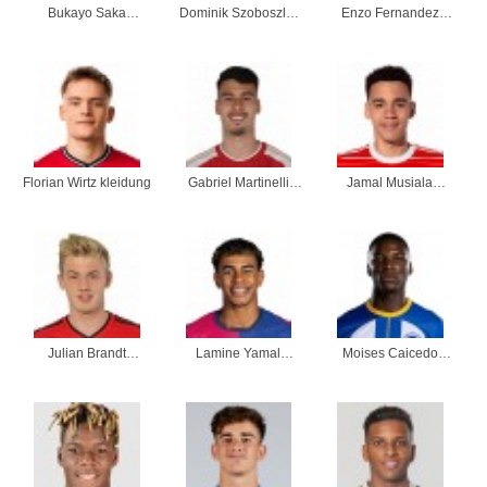
Bukayo Saka
Dominik Szoboszlai
Enzo Fernandez
kleidung
kleidung
kleidung
Florian Wirtz kleidung
Gabriel Martinelli
Jamal Musiala
kleidung
kleidung
Julian Brandt
Lamine Yamal
Moises Caicedo
kleidung
kleidung
kleidung