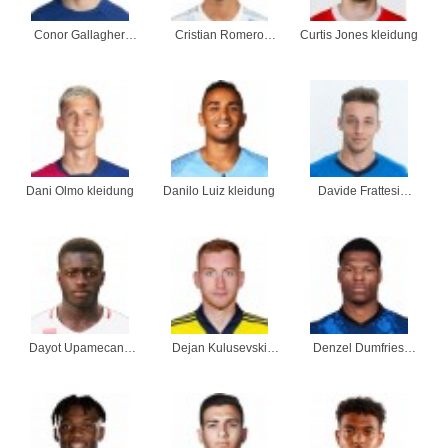
Conor Gallagher
Cristian Romero
Curtis Jones kleidung
kleidung
kleidung
Dani Olmo kleidung
Danilo Luiz kleidung
Davide Frattesi
kleidung
Dayot Upamecano
Dejan Kulusevski
Denzel Dumfries
kleidung
kleidung
kleidung