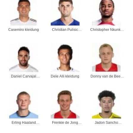
Casemiro kleidung
Christian Pulisic
Christopher Nkunku
kleidung
kleidung
Daniel Carvajal
Dele Alli kleidung
Donny van de Beek
kleidung
kleidung
Erling Haaland
Frenkie de Jong
Jadon Sancho
kleidung
kleidung
kleidung