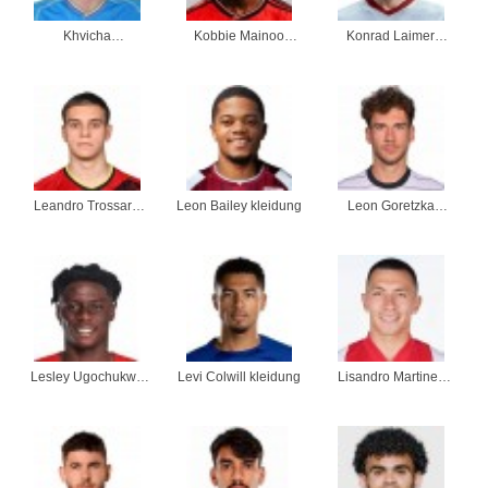
Khvicha
Kobbie Mainoo
Konrad Laimer
Kvaratskhelia
kleidung
kleidung
kleidung
Leandro Trossard
Leon Bailey kleidung
Leon Goretzka
kleidung
kleidung
Lesley Ugochukwu
Levi Colwill kleidung
Lisandro Martinez
kleidung
kleidung