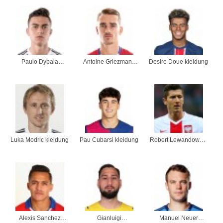
Paulo Dybala
Antoine Griezmann
Desire Doue kleidung
kleidung
kleidung
Luka Modric kleidung
Pau Cubarsi kleidung
Robert Lewandowski
kleidung
Alexis Sanchez
Gianluigi
Manuel Neuer