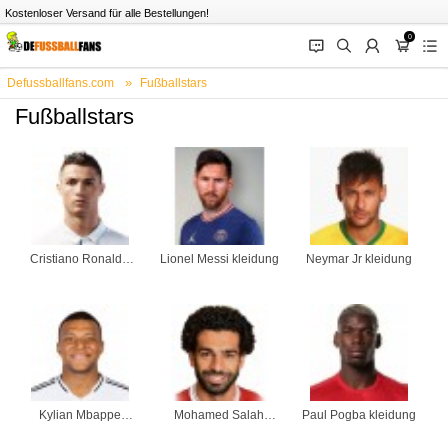
Kostenloser Versand für alle Bestellungen!
0
󰂱
󰂨
󰃳
󰃦
󰃖
Defussballfans.com
Fußballstars
Fußballstars
Cristiano Ronaldo
Lionel Messi kleidung
Neymar Jr kleidung
kleidung
Kylian Mbappe
Mohamed Salah
Paul Pogba kleidung
kleidung
kleidung