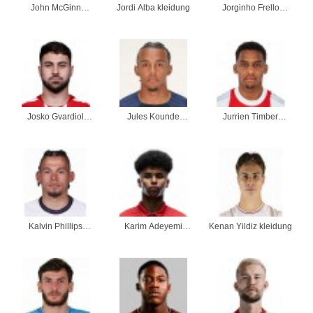
John McGinn
Jordi Alba kleidung
Jorginho Frello
kleidung
kleidung
Josko Gvardiol
Jules Kounde
Jurrien Timber
kleidung
kleidung
kleidung
Kalvin Phillips
Karim Adeyemi
Kenan Yildiz kleidung
kleidung
kleidung