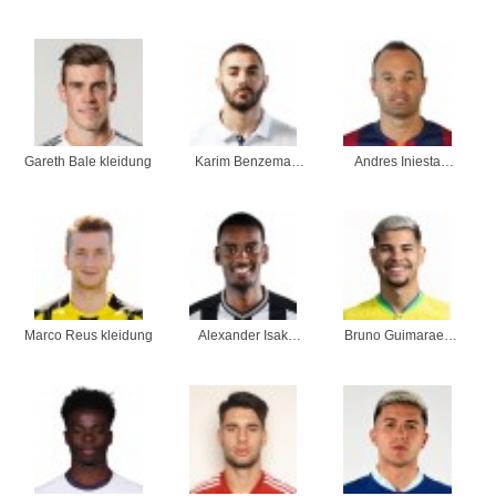
kleidung
Donnarumma
kleidung
kleidung
Gareth Bale kleidung
Karim Benzema
Andres Iniesta
kleidung
kleidung
Marco Reus kleidung
Alexander Isak
Bruno Guimaraes
kleidung
kleidung