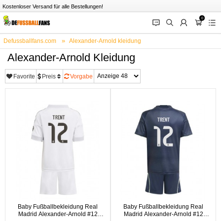
Kostenloser Versand für alle Bestellungen!
0
󰂱
󰂨
󰃳
󰃦
󰃖
Defussballfans.com
Alexander-Arnold kleidung
Alexander-Arnold Kleidung
Favorite
Preis
Vorgabe
Baby Fußballbekleidung Real
Baby Fußballbekleidung Real
Madrid Alexander-Arnold #12
Madrid Alexander-Arnold #12