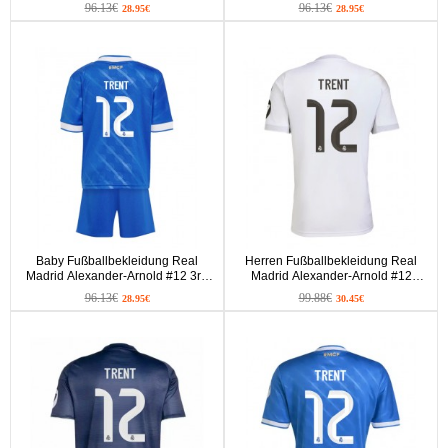
Heimtrikot 2025-26 Kurzarm (+ kurze
Auswärtstrikot 2025-26 Kurzarm (+
96.13€
96.13€
28.95€
28.95€
hosen)
kurze hosen)
Baby Fußballbekleidung Real
Herren Fußballbekleidung Real
Madrid Alexander-Arnold #12 3rd
Madrid Alexander-Arnold #12
Trikot 2025-26 Kurzarm (+ kurze
Heimtrikot 2025-26 Kurzarm
96.13€
99.88€
28.95€
30.45€
hosen)