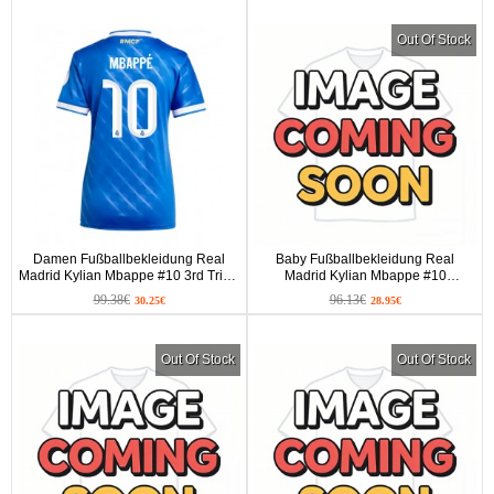
Out Of Stock
Damen Fußballbekleidung Real
Baby Fußballbekleidung Real
Madrid Kylian Mbappe #10 3rd Trikot
Madrid Kylian Mbappe #10
2025-26 Kurzarm
Heimtrikot 2026-27 Kurzarm (+ kurze
99.38€
96.13€
30.25€
28.95€
hosen)
Out Of Stock
Out Of Stock