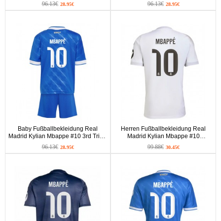
Heimtrikot 2025-26 Kurzarm (+ kurze
Auswärtstrikot 2025-26 Kurzarm (+
96.13€
96.13€
28.95€
28.95€
hosen)
kurze hosen)
Baby Fußballbekleidung Real
Herren Fußballbekleidung Real
Madrid Kylian Mbappe #10 3rd Trikot
Madrid Kylian Mbappe #10
2025-26 Kurzarm (+ kurze hosen)
Heimtrikot 2025-26 Kurzarm
96.13€
99.88€
28.95€
30.45€