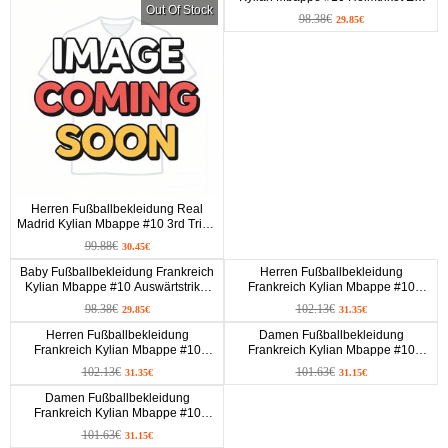
Out Of Stock
2024 Kurzarm (+ kurze hosen)
98.38€
29.85€
Herren Fußballbekleidung Real
Madrid Kylian Mbappe #10 3rd Trikot
2026-27 Kurzarm
99.88€
30.45€
Baby Fußballbekleidung Frankreich
Herren Fußballbekleidung
Kylian Mbappe #10 Auswärtstrikot
Frankreich Kylian Mbappe #10
EM 2024 Kurzarm (+ kurze hosen)
Heimtrikot EM 2024 Kurzarm
98.38€
102.13€
29.85€
31.35€
Herren Fußballbekleidung
Damen Fußballbekleidung
Frankreich Kylian Mbappe #10
Frankreich Kylian Mbappe #10
Auswärtstrikot EM 2024 Kurzarm
Heimtrikot EM 2024 Kurzarm
102.13€
101.63€
31.35€
31.15€
Damen Fußballbekleidung
Frankreich Kylian Mbappe #10
Auswärtstrikot EM 2024 Kurzarm
101.63€
31.15€