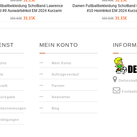
31.15€
31.15€
101.63€
101.63€
ballbekleidung Schottland Lawrence
Damen Fußballbekleidung Schottlan
 #9 Auswärtstrikot EM 2024 Kurzarm
#10 Heimtrikot EM 2024 Kurz
31.15€
31.15€
101.63€
101.63€
ENST
MEIN KONTO
INFORM
 Uns
Mein Konto
le
Auftragsverlauf
Defussbal
tellt
Partner
Football
Rückgabe
Newsletter
zbestimmungen
Blog
edingungen