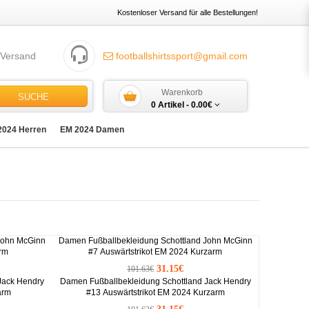
Kostenloser Versand für alle Bestellungen!
 Versand
footballshirtssport@gmail.com
Warenkorb
SUCHE
0 Artikel -
0.00€
2024 Herren
EM 2024 Damen
John McGinn
Damen Fußballbekleidung Schottland John McGinn
arm
#7 Auswärtstrikot EM 2024 Kurzarm
31.15€
101.63€
Jack Hendry
Damen Fußballbekleidung Schottland Jack Hendry
arm
#13 Auswärtstrikot EM 2024 Kurzarm