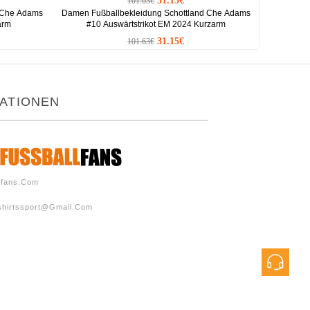
31.15€
101.63€
d Che Adams
Damen Fußballbekleidung Schottland Che Adams
arm
#10 Auswärtstrikot EM 2024 Kurzarm
31.15€
101.63€
ATIONEN
lfans.com
shirtssport@gmail.com