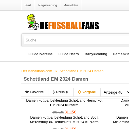
Start
Registrierung
Anmelden
Fußballvereine
Fußballstars
Babykleidung
Damenkle
Defussballfans.com
Schottland EM 2024 Damen
Schottland EM 2024 Damen
Favorite
Preis
Vorgabe
Damen Fußballbekleidung Schottland Heimtrikot
Dame
EM 2024 Kurzarm
Au
31.15€
101.63€
Damen Fußballbekleidung Schottland Scott
Damen F
McTominay #4 Heimtrikot EM 2024 Kurzarm
McTominay