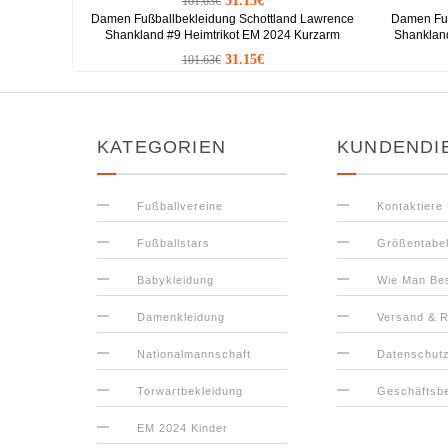
31.15€
101.63€
Damen Fußballbekleidung Schottland Lawrence
Damen Fuß
Shankland #9 Heimtrikot EM 2024 Kurzarm
Shankland
31.15€
101.63€
KATEGORIEN
KUNDENDI
Fußballvereine
Kontaktiere
Fußballstars
Größentabel
Babykleidung
Wie Man Bes
Damenkleidung
Versand & 
Nationalmannschaft
Datenschut
Torwartbekleidung
Geschäftsb
EM 2024 Kinder