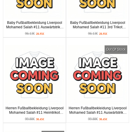
Baby Fußballbekleidung Liverpool
Baby Fußballbekleidung Liverpool
Mohamed Salah #11 Auswärtstrikot
Mohamed Salah #11 3rd Trikot
2026-27 Kurzarm (+ kurze hosen)
2026-27 Kurzarm (+ kurze hosen)
96.13€
96.13€
28.95€
28.95€
Out Of Stock
Herren Fußballbekleidung Liverpool
Herren Fußballbekleidung Liverpool
Mohamed Salah #11 Heimtrikot
Mohamed Salah #11 Auswärtstrikot
2026-27 Kurzarm
2026-27 Kurzarm
99.88€
99.88€
30.45€
30.45€