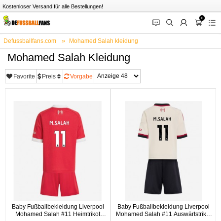
Kostenloser Versand für alle Bestellungen!
0
󰂱
󰂨
󰃳
󰃦
󰃖
Defussballfans.com
Mohamed Salah kleidung
Mohamed Salah Kleidung
Favorite
Preis
Vorgabe
Baby Fußballbekleidung Liverpool
Baby Fußballbekleidung Liverpool
Mohamed Salah #11 Heimtrikot
Mohamed Salah #11 Auswärtstrikot