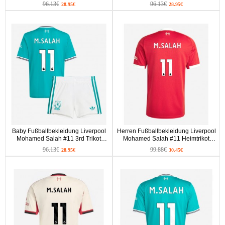
2025-26 Kurzarm (+ kurze hosen)
2025-26 Kurzarm (+ kurze hosen)
96.13€
96.13€
28.95€
28.95€
Baby Fußballbekleidung Liverpool
Herren Fußballbekleidung Liverpool
Mohamed Salah #11 3rd Trikot
Mohamed Salah #11 Heimtrikot
2025-26 Kurzarm (+ kurze hosen)
2025-26 Kurzarm
96.13€
99.88€
28.95€
30.45€