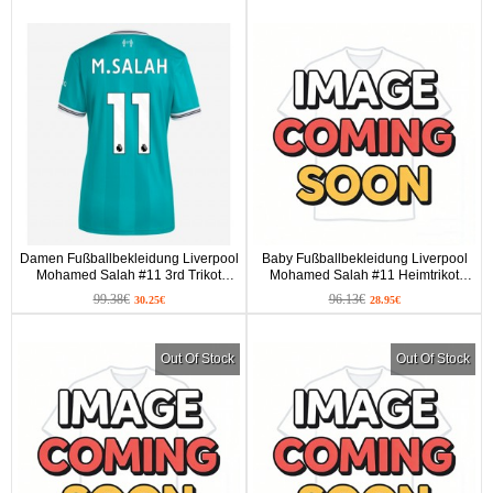
Damen Fußballbekleidung Liverpool
Baby Fußballbekleidung Liverpool
Mohamed Salah #11 3rd Trikot
Mohamed Salah #11 Heimtrikot
2025-26 Kurzarm
2026-27 Kurzarm (+ kurze hosen)
99.38€
96.13€
30.25€
28.95€
Out Of Stock
Out Of Stock