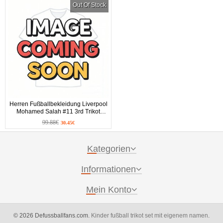
Out Of Stock
Herren Fußballbekleidung Liverpool
Mohamed Salah #11 3rd Trikot
2026-27 Kurzarm
99.88€
30.45€
Kategorien
Informationen
Mein Konto
© 2026 Defussballfans.com.
Kinder fußball trikot set mit eigenem namen
.