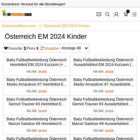
Kostenloser Versand für alle Bestellungen!
0
󰂱
󰂨
󰃳
󰃦
󰃖
Defussballfans.com
Österreich EM 2024 Kinder
Österreich EM 2024 Kinder
Favorite
Preis
Vorgabe
Baby Fußballbekleidung Österreich
Baby Fußballbekleidung Österreich
Heimtrikot EM 2024 Kurzarm (+
Auswärtstrikot EM 2024 Kurzarm (+
kurze hosen)
kurze hosen)
98.38€
98.38€
29.85€
29.85€
Baby Fußballbekleidung Österreich
Baby Fußballbekleidung Österreich
Marko Arnautovic #7 Heimtrikot EM
Marko Arnautovic #7 Auswärtstrikot
2024 Kurzarm (+ kurze hosen)
EM 2024 Kurzarm (+ kurze hosen)
98.38€
98.38€
29.85€
29.85€
Baby Fußballbekleidung Österreich
Baby Fußballbekleidung Österreich
Gernot Trauner #3 Heimtrikot EM
Gernot Trauner #3 Auswärtstrikot EM
2024 Kurzarm (+ kurze hosen)
2024 Kurzarm (+ kurze hosen)
98.38€
98.38€
29.85€
29.85€
Baby Fußballbekleidung Österreich
Baby Fußballbekleidung Österreich
Marcel Sabitzer #9 Heimtrikot EM
Marcel Sabitzer #9 Auswärtstrikot EM
2024 Kurzarm (+ kurze hosen)
2024 Kurzarm (+ kurze hosen)
98.38€
98.38€
29.85€
29.85€
Baby Fußballbekleidung Österreich
Baby Fußballbekleidung Österreich