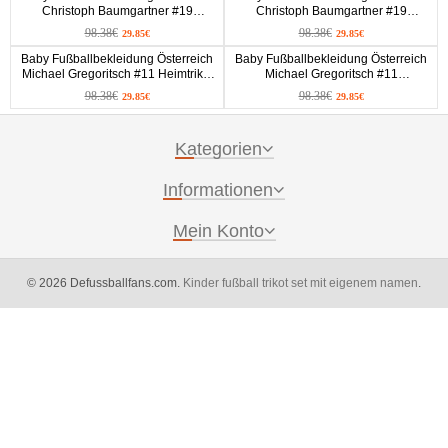
Christoph Baumgartner #19
Christoph Baumgartner #19
Heimtrikot EM 2024 Kurzarm (+
Auswärtstrikot EM 2024 Kurzarm (+
98.38€
98.38€
29.85€
29.85€
kurze hosen)
kurze hosen)
Baby Fußballbekleidung Österreich
Baby Fußballbekleidung Österreich
Michael Gregoritsch #11 Heimtrikot
Michael Gregoritsch #11
EM 2024 Kurzarm (+ kurze hosen)
Auswärtstrikot EM 2024 Kurzarm (+
98.38€
98.38€
29.85€
29.85€
kurze hosen)
Kategorien
Informationen
Mein Konto
© 2026 Defussballfans.com.
Kinder fußball trikot set mit eigenem namen
.