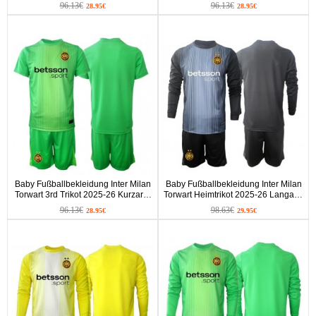
(+ kurze hosen)
Kurzarm (+ kurze hosen)
96.13€
96.13€
28.95€
28.95€
Baby Fußballbekleidung Inter Milan
Baby Fußballbekleidung Inter Milan
Torwart 3rd Trikot 2025-26 Kurzarm
Torwart Heimtrikot 2025-26 Langarm
(+ kurze hosen)
(+ kurze hosen)
96.13€
98.63€
28.95€
29.95€