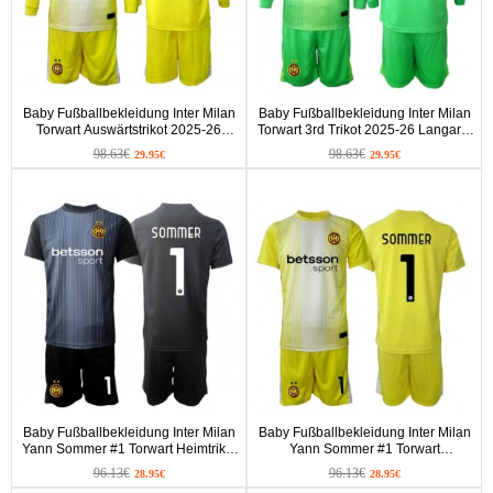
Baby Fußballbekleidung Inter Milan
Baby Fußballbekleidung Inter Milan
Torwart Auswärtstrikot 2025-26
Torwart 3rd Trikot 2025-26 Langarm
Langarm (+ kurze hosen)
(+ kurze hosen)
98.63€
98.63€
29.95€
29.95€
Baby Fußballbekleidung Inter Milan
Baby Fußballbekleidung Inter Milan
Yann Sommer #1 Torwart Heimtrikot
Yann Sommer #1 Torwart
2025-26 Kurzarm (+ kurze hosen)
Auswärtstrikot 2025-26 Kurzarm (+
96.13€
96.13€
28.95€
28.95€
kurze hosen)