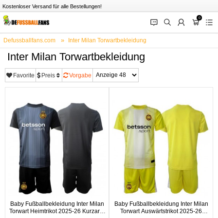
Kostenloser Versand für alle Bestellungen!
0
󰂱
󰂨
󰃳
󰃦
󰃖
Defussballfans.com
Inter Milan Torwartbekleidung
Inter Milan Torwartbekleidung
Favorite
Preis
Vorgabe
Baby Fußballbekleidung Inter Milan
Baby Fußballbekleidung Inter Milan
Torwart Heimtrikot 2025-26 Kurzarm
Torwart Auswärtstrikot 2025-26