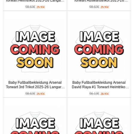
Torwart Heimtrikot 2025-26 Langarm
Torwart Auswärtstrikot 2025-26
(+ kurze hosen)
Langarm (+ kurze hosen)
98.63€
98.63€
29.95€
29.95€
Baby Fußballbekleidung Arsenal
Baby Fußballbekleidung Arsenal
Torwart 3rd Trikot 2025-26 Langarm
David Raya #1 Torwart Heimtrikot
(+ kurze hosen)
2025-26 Kurzarm (+ kurze hosen)
98.63€
96.13€
29.95€
28.95€