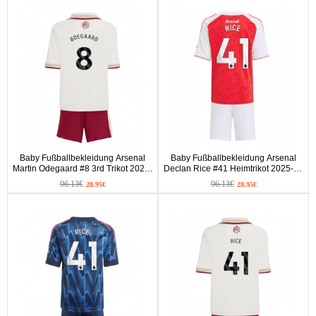
Baby Fußballbekleidung Arsenal
Baby Fußballbekleidung Arsenal
Martin Odegaard #8 3rd Trikot 2025-
Declan Rice #41 Heimtrikot 2025-26
26 Kurzarm (+ kurze hosen)
Kurzarm (+ kurze hosen)
96.13€
96.13€
28.95€
28.95€