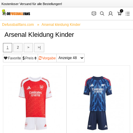
Kostenloser Versand für alle Bestellungen!
0
󰂱
󰂨
󰃳
󰃦
󰃖
Defussballfans.com
Arsenal kleidung Kinder
Arsenal Kleidung Kinder
1
2
>
>|
Favorite
Preis
Vorgabe