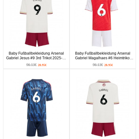
Baby Fußballbekleidung Arsenal
Baby Fußballbekleidung Arsenal
Gabriel Jesus #9 3rd Trikot 2025-26
Gabriel Magalhaes #6 Heimtrikot
Kurzarm (+ kurze hosen)
2025-26 Kurzarm (+ kurze hosen)
96.13€
96.13€
28.95€
28.95€