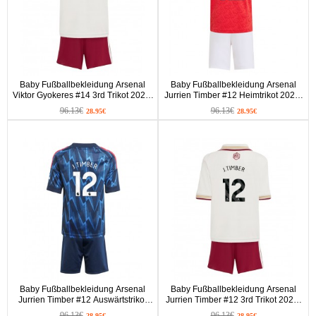
Baby Fußballbekleidung Arsenal
Baby Fußballbekleidung Arsenal
Viktor Gyokeres #14 3rd Trikot 2025-
Jurrien Timber #12 Heimtrikot 2025-
26 Kurzarm (+ kurze hosen)
26 Kurzarm (+ kurze hosen)
96.13€
96.13€
28.95€
28.95€
Baby Fußballbekleidung Arsenal
Baby Fußballbekleidung Arsenal
Jurrien Timber #12 Auswärtstrikot
Jurrien Timber #12 3rd Trikot 2025-
2025-26 Kurzarm (+ kurze hosen)
26 Kurzarm (+ kurze hosen)
96.13€
96.13€
28.95€
28.95€