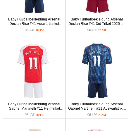
Baby Fußballbekleidung Arsenal
Baby Fußballbekleidung Arsenal
Declan Rice #41 Auswärtstrikot
Declan Rice #41 3rd Trikot 2025-26
2025-26 Kurzarm (+ kurze hosen)
Kurzarm (+ kurze hosen)
96.13€
96.13€
28.95€
28.95€
Baby Fußballbekleidung Arsenal
Baby Fußballbekleidung Arsenal
Gabriel Martinelli #11 Heimtrikot
Gabriel Martinelli #11 Auswärtstrikot
2025-26 Kurzarm (+ kurze hosen)
2025-26 Kurzarm (+ kurze hosen)
96.13€
96.13€
28.95€
28.95€