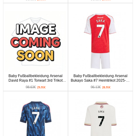
kurze hosen)
Baby Fußballbekleidung Arsenal
Baby Fußballbekleidung Arsenal
David Raya #1 Torwart 3rd Trikot
Bukayo Saka #7 Heimtrikot 2025-26
2025-26 Langarm (+ kurze hosen)
Kurzarm (+ kurze hosen)
98.63€
96.13€
29.95€
28.95€