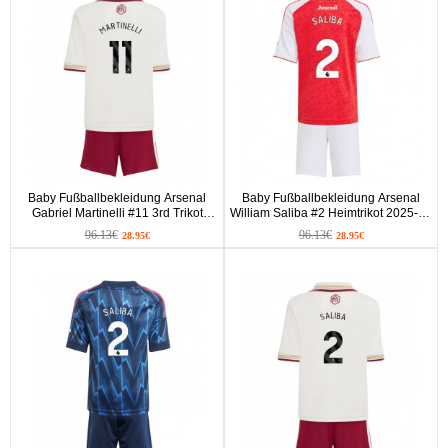
Baby Fußballbekleidung Arsenal
Baby Fußballbekleidung Arsenal
Gabriel Martinelli #11 3rd Trikot
William Saliba #2 Heimtrikot 2025-26
2025-26 Kurzarm (+ kurze hosen)
Kurzarm (+ kurze hosen)
96.13€
96.13€
28.95€
28.95€