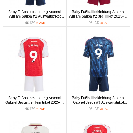
Baby Fußballbekleidung Arsenal
Baby Fußballbekleidung Arsenal
William Saliba #2 Auswärtstrikot
William Saliba #2 3rd Trikot 2025-26
2025-26 Kurzarm (+ kurze hosen)
Kurzarm (+ kurze hosen)
96.13€
96.13€
28.95€
28.95€
Baby Fußballbekleidung Arsenal
Baby Fußballbekleidung Arsenal
Gabriel Jesus #9 Heimtrikot 2025-26
Gabriel Jesus #9 Auswärtstrikot
Kurzarm (+ kurze hosen)
2025-26 Kurzarm (+ kurze hosen)
96.13€
96.13€
28.95€
28.95€