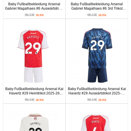
Baby Fußballbekleidung Arsenal
Baby Fußballbekleidung Arsenal
Gabriel Magalhaes #6 Auswärtstrikot
Gabriel Magalhaes #6 3rd Trikot
2025-26 Kurzarm (+ kurze hosen)
2025-26 Kurzarm (+ kurze hosen)
96.13€
96.13€
28.95€
28.95€
Baby Fußballbekleidung Arsenal Kai
Baby Fußballbekleidung Arsenal Kai
Havertz #29 Heimtrikot 2025-26
Havertz #29 Auswärtstrikot 2025-26
Kurzarm (+ kurze hosen)
Kurzarm (+ kurze hosen)
96.13€
96.13€
28.95€
28.95€