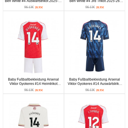
Ben White #4 Auswärtstrikot 2025-26
Ben White #4 3rd Trikot 2025-26
Kurzarm (+ kurze hosen)
Kurzarm (+ kurze hosen)
96.13€
96.13€
28.95€
28.95€
Baby Fußballbekleidung Arsenal
Baby Fußballbekleidung Arsenal
Viktor Gyokeres #14 Heimtrikot
Viktor Gyokeres #14 Auswärtstrikot
2025-26 Kurzarm (+ kurze hosen)
2025-26 Kurzarm (+ kurze hosen)
96.13€
96.13€
28.95€
28.95€