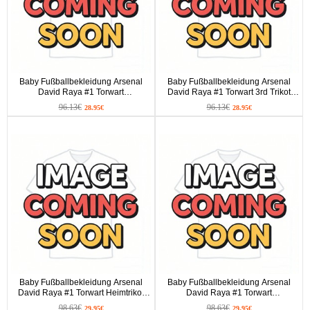
Baby Fußballbekleidung Arsenal
Baby Fußballbekleidung Arsenal
David Raya #1 Torwart
David Raya #1 Torwart 3rd Trikot
Auswärtstrikot 2025-26 Kurzarm (+
2025-26 Kurzarm (+ kurze hosen)
96.13€
96.13€
28.95€
28.95€
kurze hosen)
Baby Fußballbekleidung Arsenal
Baby Fußballbekleidung Arsenal
David Raya #1 Torwart Heimtrikot
David Raya #1 Torwart
2025-26 Langarm (+ kurze hosen)
Auswärtstrikot 2025-26 Langarm (+
98.63€
98.63€
29.95€
29.95€