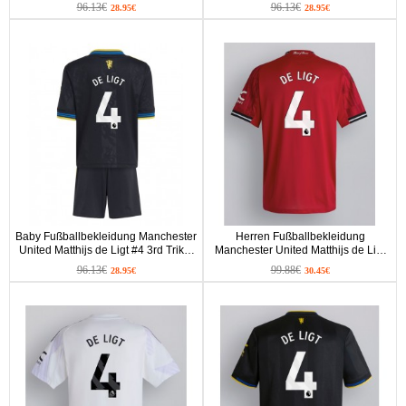
2025-26 Kurzarm (+ kurze hosen)
Auswärtstrikot 2025-26 Kurzarm (+
96.13€
96.13€
28.95€
28.95€
kurze hosen)
Baby Fußballbekleidung Manchester
Herren Fußballbekleidung
United Matthijs de Ligt #4 3rd Trikot
Manchester United Matthijs de Ligt
2025-26 Kurzarm (+ kurze hosen)
#4 Heimtrikot 2025-26 Kurzarm
96.13€
99.88€
28.95€
30.45€