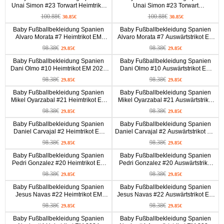
Unai Simon #23 Torwart Heimtrikot
Unai Simon #23 Torwart
EM 2024 Langarm (+ kurze hosen)
Auswärtstrikot EM 2024 Langarm (+
100.88€
100.88€
30.85€
30.85€
kurze hosen)
Baby Fußballbekleidung Spanien
Baby Fußballbekleidung Spanien
Alvaro Morata #7 Heimtrikot EM
Alvaro Morata #7 Auswärtstrikot EM
2024 Kurzarm (+ kurze hosen)
2024 Kurzarm (+ kurze hosen)
98.38€
98.38€
29.85€
29.85€
Baby Fußballbekleidung Spanien
Baby Fußballbekleidung Spanien
Dani Olmo #10 Heimtrikot EM 2024
Dani Olmo #10 Auswärtstrikot EM
Kurzarm (+ kurze hosen)
2024 Kurzarm (+ kurze hosen)
98.38€
98.38€
29.85€
29.85€
Baby Fußballbekleidung Spanien
Baby Fußballbekleidung Spanien
Mikel Oyarzabal #21 Heimtrikot EM
Mikel Oyarzabal #21 Auswärtstrikot
2024 Kurzarm (+ kurze hosen)
EM 2024 Kurzarm (+ kurze hosen)
98.38€
98.38€
29.85€
29.85€
Baby Fußballbekleidung Spanien
Baby Fußballbekleidung Spanien
Daniel Carvajal #2 Heimtrikot EM
Daniel Carvajal #2 Auswärtstrikot EM
2024 Kurzarm (+ kurze hosen)
2024 Kurzarm (+ kurze hosen)
98.38€
98.38€
29.85€
29.85€
Baby Fußballbekleidung Spanien
Baby Fußballbekleidung Spanien
Pedri Gonzalez #20 Heimtrikot EM
Pedri Gonzalez #20 Auswärtstrikot
2024 Kurzarm (+ kurze hosen)
EM 2024 Kurzarm (+ kurze hosen)
98.38€
98.38€
29.85€
29.85€
Baby Fußballbekleidung Spanien
Baby Fußballbekleidung Spanien
Jesus Navas #22 Heimtrikot EM
Jesus Navas #22 Auswärtstrikot EM
2024 Kurzarm (+ kurze hosen)
2024 Kurzarm (+ kurze hosen)
98.38€
98.38€
29.85€
29.85€
Baby Fußballbekleidung Spanien
Baby Fußballbekleidung Spanien