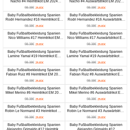
Nacho #4 Heimtrikot EM 2024
Nacho #4 Auswärtstrikot EM 2024
Kurzarm (+ kurze hosen)
Kurzarm (+ kurze hosen)
98.38€
98.38€
29.85€
29.85€
Baby Fußballbekleidung Spanien
Baby Fußballbekleidung Spanien
Rodri Hernandez #16 Heimtrikot EM
Rodri Hernandez #16 Auswärtstrikot
2024 Kurzarm (+ kurze hosen)
EM 2024 Kurzarm (+ kurze hosen)
98.38€
98.38€
29.85€
29.85€
Baby Fußballbekleidung Spanien
Baby Fußballbekleidung Spanien
Nico Williams #17 Heimtrikot EM
Nico Williams #17 Auswärtstrikot EM
2024 Kurzarm (+ kurze hosen)
2024 Kurzarm (+ kurze hosen)
98.38€
98.38€
29.85€
29.85€
Baby Fußballbekleidung Spanien
Baby Fußballbekleidung Spanien
Lamine Yamal #19 Heimtrikot EM
Lamine Yamal #19 Auswärtstrikot EM
2024 Kurzarm (+ kurze hosen)
2024 Kurzarm (+ kurze hosen)
98.38€
98.38€
29.85€
29.85€
Baby Fußballbekleidung Spanien
Baby Fußballbekleidung Spanien
Fabian Ruiz #8 Heimtrikot EM 2024
Fabian Ruiz #8 Auswärtstrikot EM
Kurzarm (+ kurze hosen)
2024 Kurzarm (+ kurze hosen)
98.38€
98.38€
29.85€
29.85€
Baby Fußballbekleidung Spanien
Baby Fußballbekleidung Spanien
Mikel Merino #6 Heimtrikot EM 2024
Mikel Merino #6 Auswärtstrikot EM
Kurzarm (+ kurze hosen)
2024 Kurzarm (+ kurze hosen)
98.38€
98.38€
29.85€
29.85€
Baby Fußballbekleidung Spanien
Baby Fußballbekleidung Spanien
Robin Le Normand #3 Heimtrikot EM
Robin Le Normand #3 Auswärtstrikot
2024 Kurzarm (+ kurze hosen)
EM 2024 Kurzarm (+ kurze hosen)
98.38€
98.38€
29.85€
29.85€
Baby Fußballbekleidung Spanien
Baby Fußballbekleidung Spanien
Alejandro Grimaldo #12 Heimtrikot
Alejandro Grimaldo #12