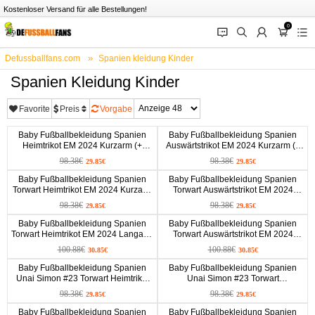
Kostenloser Versand für alle Bestellungen!
0
󰂱
󰂨
󰃳
󰃦
󰃖
Defussballfans.com
Spanien kleidung Kinder
Spanien Kleidung Kinder
Favorite
Preis
Vorgabe
Baby Fußballbekleidung Spanien
Baby Fußballbekleidung Spanien
Heimtrikot EM 2024 Kurzarm (+
Auswärtstrikot EM 2024 Kurzarm (+
kurze hosen)
kurze hosen)
98.38€
98.38€
29.85€
29.85€
Baby Fußballbekleidung Spanien
Baby Fußballbekleidung Spanien
Torwart Heimtrikot EM 2024 Kurzarm
Torwart Auswärtstrikot EM 2024
(+ kurze hosen)
Kurzarm (+ kurze hosen)
98.38€
98.38€
29.85€
29.85€
Baby Fußballbekleidung Spanien
Baby Fußballbekleidung Spanien
Torwart Heimtrikot EM 2024 Langarm
Torwart Auswärtstrikot EM 2024
(+ kurze hosen)
Langarm (+ kurze hosen)
100.88€
100.88€
30.85€
30.85€
Baby Fußballbekleidung Spanien
Baby Fußballbekleidung Spanien
Unai Simon #23 Torwart Heimtrikot
Unai Simon #23 Torwart
EM 2024 Kurzarm (+ kurze hosen)
Auswärtstrikot EM 2024 Kurzarm (+
98.38€
98.38€
29.85€
29.85€
kurze hosen)
Baby Fußballbekleidung Spanien
Baby Fußballbekleidung Spanien